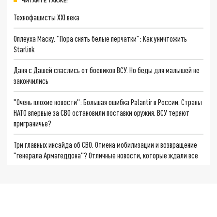
ЧИТАЙТЕ ТАКЖЕ:
Технофашисты XXI века
Оплеуха Маску. "Пора снять белые перчатки": Как уничтожить
Starlink
Даня с Дашей спаслись от боевиков ВСУ. Но беды для малышей не
закончились
"Очень плохие новости": Большая ошибка Palantir в России. Страны
НАТО впервые за СВО остановили поставки оружия. ВСУ теряют
приграничье?
Три главных инсайда об СВО. Отмена мобилизации и возвращение
"генерала Армагеддона"? Отличные новости, которые ждали все