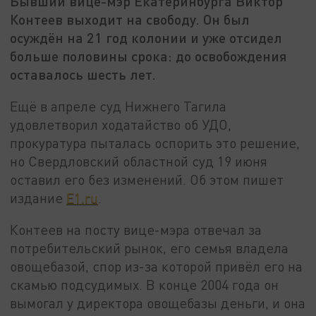
Бывший вице-мэр Екатеринбурга Виктор
Контеев выходит на свободу. Он был
осуждён на 21 год колонии и уже отсидел
больше половины срока: до освобождения
оставалось шесть лет.
Ещё в апреле суд Нижнего Тагила
удовлетворил ходатайство об УДО,
прокуратура пыталась оспорить это решение,
но Свердловский областной суд 19 июня
оставил его без изменений. Об этом пишет
издание
E1.ru
.
Контеев на посту вице-мэра отвечал за
потребительский рынок, его семья владела
овощебазой, спор из-за которой привёл его на
скамью подсудимых. В конце 2004 года он
вымогал у директора овощебазы деньги, и она