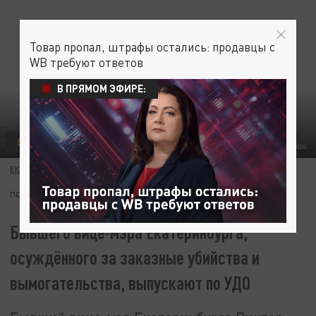
Товар пропал, штрафы остались: продавцы с
WB требуют ответов
В ПРЯМОМ ЭФИРЕ:
ОБЩЕСТВО
СВЕТЛАНА ВОЗМИЛОВА/GLOBAL LOOK PRESS
ЕКАТЕРИНА ЧИЧУРИНА
19 ИЮНЯ 19:11
ПОДПИШИТЕСЬ:
Бывшего вице-мэра Екатеринбурга,
осуждённого за заказные убийства и
вымогательства, выпускают по УДО