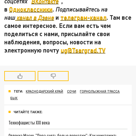
",
соцсетях "
ВКонтакте
в
Одноклассники
.
Подписывайтесь на
и
телеграм-канал
. Там все
наш
канал в Дзене
самое интересное. Если вам есть чем
поделиться с нами, присылайте свои
наблюдения, вопросы, новости на
электронную почту
ug@Tsargrad.TV
ТЕГИ:
КРАСНОДАРСКИЙ КРАЙ
СОЧИ
ГОРНОЛЫЖНАЯ ТРАССА
БЫК
ЧИТАЙТЕ ТАКЖЕ:
Технофашисты XXI века
Оплеуха Маску. "Пора снять белые перчатки": Как уничтожить