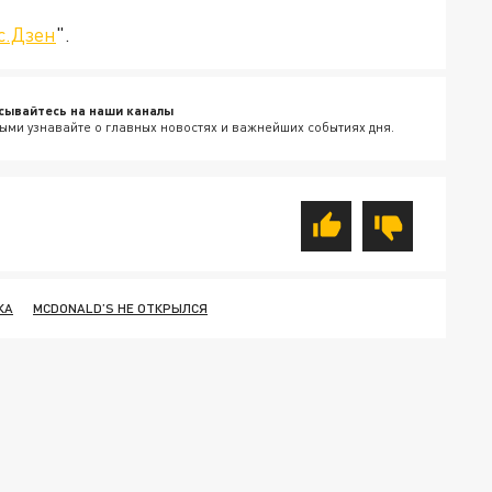
с.Дзен
".
сывайтесь на наши каналы
ыми узнавайте о главных новостях и важнейших событиях дня.
КА
MCDONALD’S НЕ ОТКРЫЛСЯ