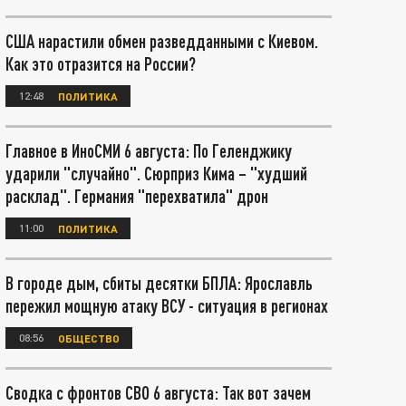
США нарастили обмен разведданными с Киевом.
Как это отразится на России?
12:48
ПОЛИТИКА
Главное в ИноСМИ 6 августа: По Геленджику
ударили "случайно". Сюрприз Кима – "худший
расклад". Германия "перехватила" дрон
11:00
ПОЛИТИКА
В городе дым, сбиты десятки БПЛА: Ярославль
пережил мощную атаку ВСУ - ситуация в регионах
08:56
ОБЩЕСТВО
Сводка с фронтов СВО 6 августа: Так вот зачем