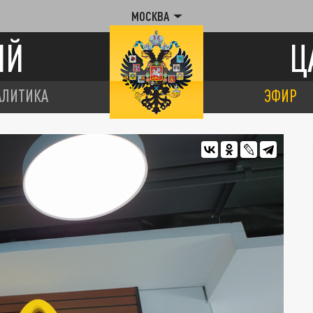
МОСКВА
ИЙ
Ц
АЛИТИКА
ЭФИР