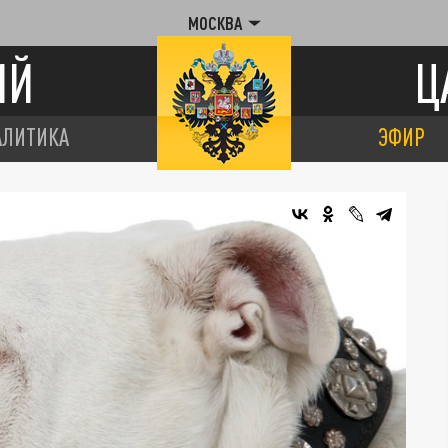
МОСКВА
ИЙ
Ц
АЛИТИКА
ЭФИР