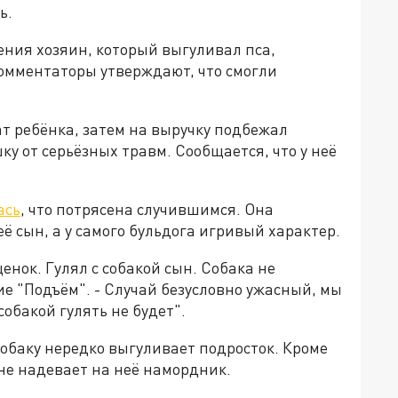
ь.
ения хозяин, который выгуливал пса,
комментаторы утверждают, что смогли
т ребёнка, затем на выручку подбежал
у от серьёзных травм. Сообщается, что у неё
ась
, что потрясена случившимся. Она
её сын, а у самого бульдога игривый характер.
нок. Гулял с собакой сын. Собака не
ие "Подъём". - Случай безусловно ужасный, мы
собакой гулять не будет".
обаку нередко выгуливает подросток. Кроме
 не надевает на неё намордник.