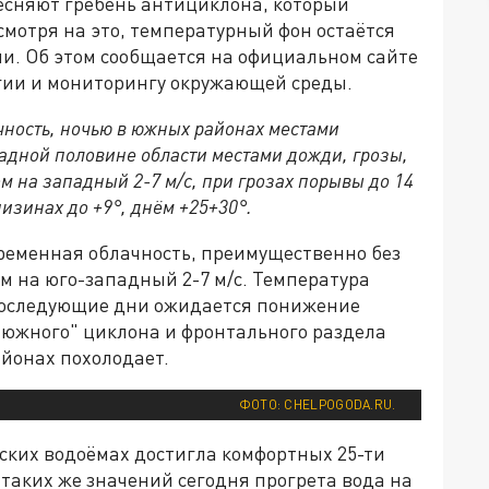
тесняют гребень антициклона, который
мотря на это, температурный фон остаётся
. Об этом сообщается на официальном сайте
гии и мониторингу окружающей среды.
ность, ночью в южных районах местами
адной половине области местами дожди, грозы,
м на западный 2-7 м/с, при грозах порывы до 14
низинах до +9°, днём +25+30°.
ременная облачность, преимущественно без
ом на юго-западный 2-7 м/с. Температура
В последующие дни ожидается понижение
"южного" циклона и фронтального раздела
айонах похолодает.
ФОТО: CHELPOGODA.RU.
нских водоёмах достигла комфортных 25-ти
 таких же значений сегодня прогрета вода на