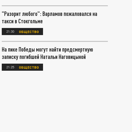
"Разорит любого": Варламов пожаловался на
такси в Стокгольме
21:30
ОБЩЕСТВО
На пике Победы могут найти предсмертную
записку погибшей Натальи Наговицыной
21:25
ОБЩЕСТВО