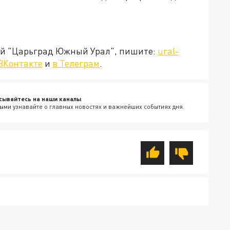
ией "Царьград Южный Урал", пишите:
ural-
ВКонтакте
и
в Телеграм
.
сывайтесь на наши каналы
ыми узнавайте о главных новостях и важнейших событиях дня.