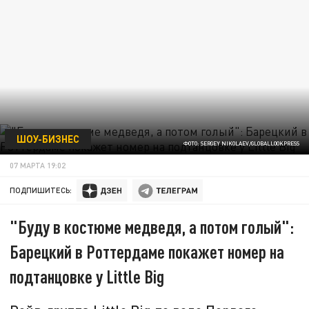
ШОУ-БИЗНЕС
ФОТО: SERGEY NIKOLAEV/GLOBALLOOKPRESS
07 МАРТА 19:02
ПОДПИШИТЕСЬ:
"Буду в костюме медведя, а потом голый":
Барецкий в Роттердаме покажет номер на
подтанцовке у Little Big