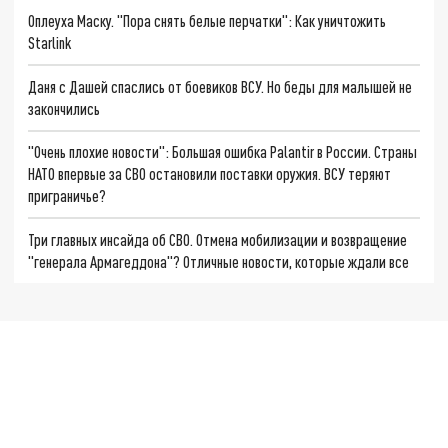
Оплеуха Маску. "Пора снять белые перчатки": Как уничтожить
Starlink
Даня с Дашей спаслись от боевиков ВСУ. Но беды для малышей не
закончились
"Очень плохие новости": Большая ошибка Palantir в России. Страны
НАТО впервые за СВО остановили поставки оружия. ВСУ теряют
приграничье?
Три главных инсайда об СВО. Отмена мобилизации и возвращение
"генерала Армагеддона"? Отличные новости, которые ждали все