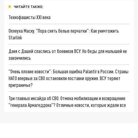
ЧИТАЙТЕ ТАКЖЕ:
Технофашисты XXI века
Оплеуха Маску. "Пора снять белые перчатки": Как уничтожить
Starlink
Даня с Дашей спаслись от боевиков ВСУ. Но беды для малышей не
закончились
"Очень плохие новости": Большая ошибка Palantir в России. Страны
НАТО впервые за СВО остановили поставки оружия. ВСУ теряют
приграничье?
Три главных инсайда об СВО. Отмена мобилизации и возвращение
"генерала Армагеддона"? Отличные новости, которые ждали все