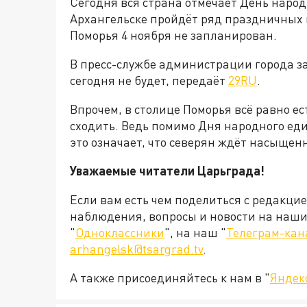
Сегодня вся страна отмечает День народн
Архангельске пройдёт ряд праздничных 
Поморья 4 ноября не запланирован.
В пресс-службе администрации города за
сегодня не будет, передаёт
29RU
.
Впрочем, в столице Поморья всё равно ест
сходить. Ведь помимо Дня народного един
это означает, что северян ждёт насыщен
Уважаемые читатели Царьграда!
Если вам есть чем поделиться с редакци
наблюдения, вопросы и новости на наши 
"
Одноклассники
", на наш "
Телеграм-кан
arhangelsk@tsargrad.tv
.
А также присоединяйтесь к нам в "
Яндек