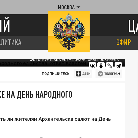
МОСКВА
ИЙ
Ц
АЛИТИКА
ЭФИР
ФОТО: SVETLANA VOZMILOVA/GLOBALLOOKPRESS
ПОДПИШИТЕСЬ:
КЕ НА ДЕНЬ НАРОДНОГО
ть ли жителям Архангельска салют на День