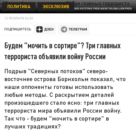
ПОЛИТИКА
ЭКСКЛЮЗИВ
© COVER IMAGES KEYSTONE PRESS AGENCY/GLOBALLOOKPRESS
13 ФЕВРАЛЯ 04:00
ПОДПИШИТЕСЬ:
Будем "мочить в сортире"? Три главных
террориста объявили войну России
Подрыв "Северных потоков" северо-
восточнее острова Борнхольм показал, что
наши оппоненты готовы использовать
любые методы. С раскрытием деталей
произошедшего стало ясно: три главных
террориста мира объявили России войну.
Так что - будем "мочить в сортире" в
лучших традициях?