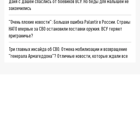
Даня с Дашей спаслись от боевиков ВСУ. Но беды для малышей не
закончились
"Очень плохие новости": Большая ошибка Palantir в России. Страны
НАТО впервые за СВО остановили поставки оружия. ВСУ теряют
приграничье?
Три главных инсайда об СВО. Отмена мобилизации и возвращение
"генерала Армагеддона"? Отличные новости, которые ждали все