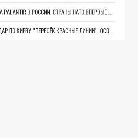
"ОЧЕНЬ ПЛОХИЕ НОВОСТИ": БОЛЬШАЯ ОШИБКА PALANTIR В РОССИИ. СТРАНЫ НАТО ВПЕРВЫЕ ЗА СВО ОСТАНОВИЛИ ПОСТАВКИ ОРУЖИЯ. ВСУ ТЕРЯЮТ ПРИГРАНИЧЬЕ?
"ТЕРПЕНИЕ ПУТИНА ЛОПНУЛО". РЕКОРДНЫЙ УДАР ПО КИЕВУ "ПЕРЕСЁК КРАСНЫЕ ЛИНИИ". ОСОБЫЕ СПЕЦЫ КНДР НА ЛБС? ТАЙНЫЕ ПЕРЕГОВОРЫ ЕВРОПЫ И МОСКВЫ