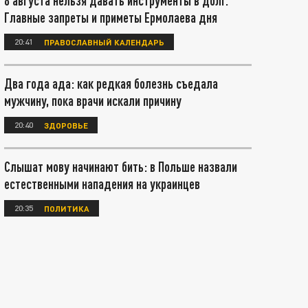
8 августа нельзя давать инструменты в долг.
Главные запреты и приметы Ермолаева дня
20:41
ПРАВОСЛАВНЫЙ КАЛЕНДАРЬ
Два года ада: как редкая болезнь съедала
мужчину, пока врачи искали причину
20:40
ЗДОРОВЬЕ
Слышат мову начинают бить: в Польше назвали
естественными нападения на украинцев
20:35
ПОЛИТИКА