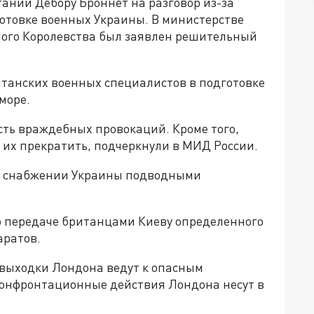
ании Дебору Броннет на разговор из-за
готовке военных Украины. В министерстве
ного Королевства был заявлен решительный
итанских военных специалистов в подготовке
море.
сть враждебных провокаций. Кроме того,
их прекратить, подчеркнули в МИД России.
 о снабжении Украины подводными
 о передаче британцами Киеву определенного
аратов.
 выходки Лондона ведут к опасным
конфронтационные действия Лондона несут в