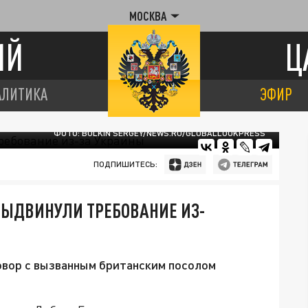
МОСКВА
ИЙ
Ц
АЛИТИКА
ЭФИР
ФОТО: BULKIN SERGEY/NEWS.RU/GLOBALLOOKPRESS
ПОДПИШИТЕСЬ:
ВЫДВИНУЛИ ТРЕБОВАНИЕ ИЗ-
овор с вызванным британским посолом