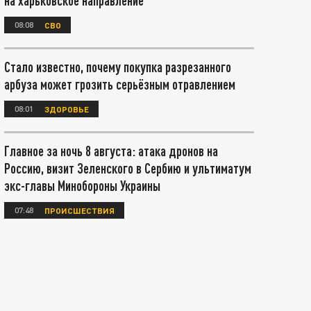
на харьковское направление
08:08
СВО
Стало известно, почему покупка разрезанного
арбуза может грозить серьёзным отравлением
08:01
ЗДОРОВЬЕ
Главное за ночь 8 августа: атака дронов на
Россию, визит Зеленского в Сербию и ультиматум
экс-главы Минобороны Украины
07:48
ПРОИСШЕСТВИЯ