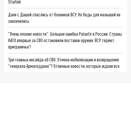
Starlink
Даня с Дашей спаслись от боевиков ВСУ. Но беды для малышей не
закончились
"Очень плохие новости": Большая ошибка Palantir в России. Страны
НАТО впервые за СВО остановили поставки оружия. ВСУ теряют
приграничье?
Три главных инсайда об СВО. Отмена мобилизации и возвращение
"генерала Армагеддона"? Отличные новости, которые ждали все