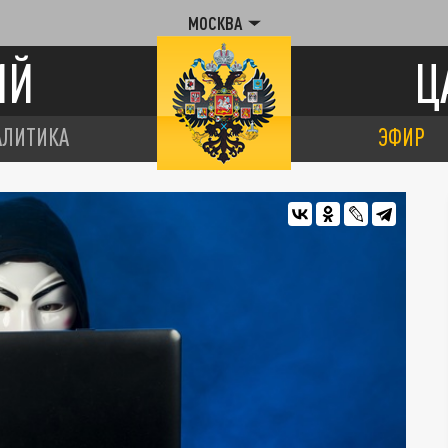
МОСКВА
ИЙ
Ц
АЛИТИКА
ЭФИР