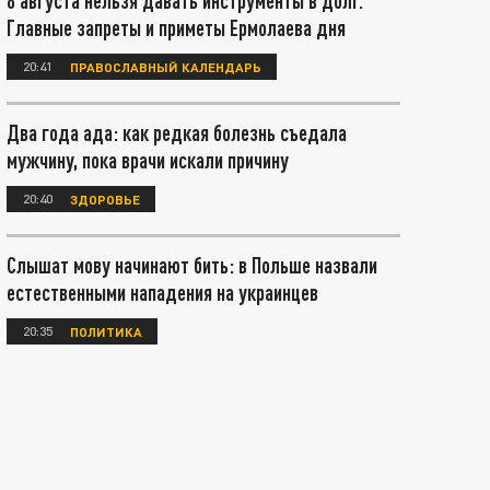
8 августа нельзя давать инструменты в долг.
Главные запреты и приметы Ермолаева дня
20:41
ПРАВОСЛАВНЫЙ КАЛЕНДАРЬ
Два года ада: как редкая болезнь съедала
мужчину, пока врачи искали причину
20:40
ЗДОРОВЬЕ
Слышат мову начинают бить: в Польше назвали
естественными нападения на украинцев
20:35
ПОЛИТИКА