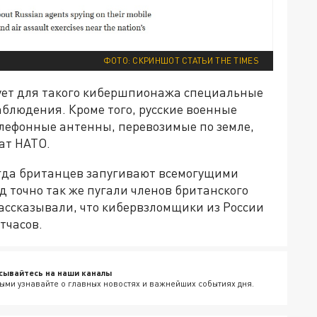
ФОТО: СКРИНШОТ СТАТЬИ THE TIMES
зует для такого кибершпионажа специальные
блюдения. Кроме того, русские военные
лефонные антенны, перевозимые по земле,
ат НАТО.
когда британцев запугивают всемогущими
д точно так же пугали членов британского
ассказывали, что кибервзломщики из России
тчасов.
сывайтесь на наши каналы
ыми узнавайте о главных новостях и важнейших событиях дня.