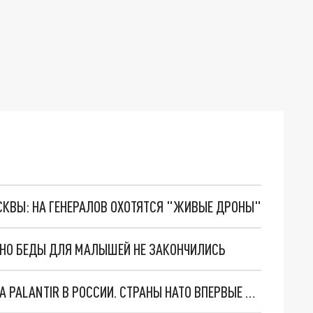
ОСКВЫ: НА ГЕНЕРАЛОВ ОХОТЯТСЯ "ЖИВЫЕ ДРОНЫ"
. НО БЕДЫ ДЛЯ МАЛЫШЕЙ НЕ ЗАКОНЧИЛИСЬ
"ОЧЕНЬ ПЛОХИЕ НОВОСТИ": БОЛЬШАЯ ОШИБКА PALANTIR В РОССИИ. СТРАНЫ НАТО ВПЕРВЫЕ ЗА СВО ОСТАНОВИЛИ ПОСТАВКИ ОРУЖИЯ. ВСУ ТЕРЯЮТ ПРИГРАНИЧЬЕ?