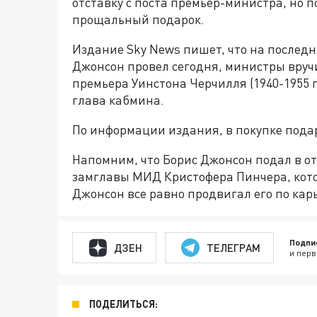
отставку с поста премьер-министра, но 
прощальный подарок.
Издание Sky News пишет, что на последн
Джонсон провел сегодня, министры вруч
премьера Уинстона Черчилля (1940-1955 
глава кабмина.
По информации издания, в покупке подар
Напомним, что Борис Джонсон подал в отс
замглавы МИД Кристофера Пинчера, кото
Джонсон все равно продвигал его по кар
Подпи
ДЗЕН
ТЕЛЕГРАМ
и перв
ПОДЕЛИТЬСЯ: