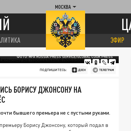
МОСКВА
ИЙ
Ц
АЛИТИКА
ЭФИР
ФОТО: MFA RUSSIA PRESS SERVICE/GLOBAL LOOK PRESS
ПОДПИШИТЕСЬ:
ИСЬ БОРИСУ ДЖОНСОНУ НА
ЁС
очти бывшего премьера не с пустыми руками.
ремьеру Борису Джонсону, который подал в