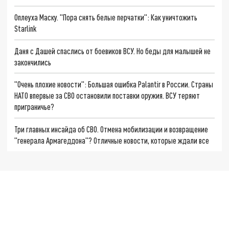
Оплеуха Маску. "Пора снять белые перчатки": Как уничтожить
Starlink
Даня с Дашей спаслись от боевиков ВСУ. Но беды для малышей не
закончились
"Очень плохие новости": Большая ошибка Palantir в России. Страны
НАТО впервые за СВО остановили поставки оружия. ВСУ теряют
приграничье?
Три главных инсайда об СВО. Отмена мобилизации и возвращение
"генерала Армагеддона"? Отличные новости, которые ждали все