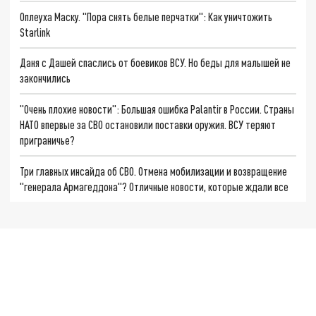
Оплеуха Маску. "Пора снять белые перчатки": Как уничтожить
Starlink
Даня с Дашей спаслись от боевиков ВСУ. Но беды для малышей не
закончились
"Очень плохие новости": Большая ошибка Palantir в России. Страны
НАТО впервые за СВО остановили поставки оружия. ВСУ теряют
приграничье?
Три главных инсайда об СВО. Отмена мобилизации и возвращение
"генерала Армагеддона"? Отличные новости, которые ждали все