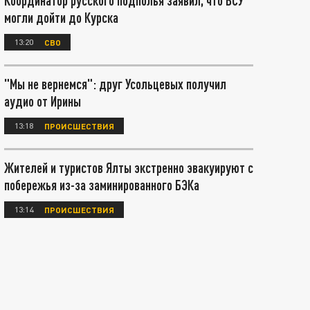
Координатор русского подполья заявил, что ВСУ
могли дойти до Курска
13:20
СВО
"Мы не вернемся": друг Усольцевых получил
аудио от Ирины
13:18
ПРОИСШЕСТВИЯ
Жителей и туристов Ялты экстренно эвакуируют с
побережья из-за заминированного БЭКа
13:14
ПРОИСШЕСТВИЯ