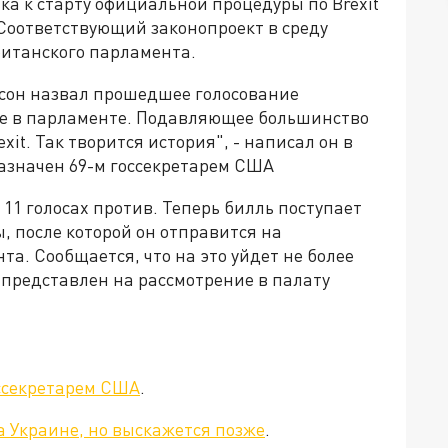
а к старту официальной процедуры по Brexit
 Соответствующий законопроект в среду
ританского парламента.
сон назвал прошедшее голосование
ие в парламенте. Подавляющее большинство
xit. Так творится история", - написал он в
азначен 69-м госсекретарем США
11 голосах против. Теперь билль поступает
, после которой он отправится на
а. Сообщается, что на это уйдет не более
т представлен на рассмотрение в палату
ссекретарем США
.
а Украине, но выскажется позже
.