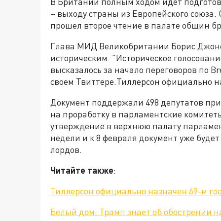
В Британии полным ходом идет подготовк
– выходу страны из Европейского союза.
прошел второе чтение в палате общин б
Глава МИД Великобритании Борис Джон
историческим. "Историческое голосован
высказалось за начало переговоров по Bre
своем Твиттере.Тиллерсон официально н
Документ поддержали 498 депутатов при 
на проработку в парламентские комитеты
утверждение в верхнюю палату парламент
недели и к 8 февраля документ уже буде
лордов.
Читайте также
:
Тиллерсон официально назначен 69-м го
Белый дом: Трамп знает об обострении н