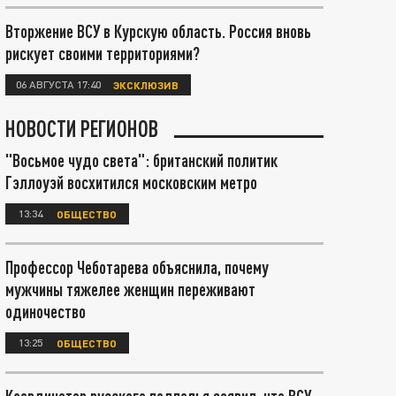
Вторжение ВСУ в Курскую область. Россия вновь
рискует своими территориями?
06 АВГУСТА 17:40
ЭКСКЛЮЗИВ
НОВОСТИ РЕГИОНОВ
"Восьмое чудо света": британский политик
Гэллоуэй восхитился московским метро
13:34
ОБЩЕСТВО
Профессор Чеботарева объяснила, почему
мужчины тяжелее женщин переживают
одиночество
13:25
ОБЩЕСТВО