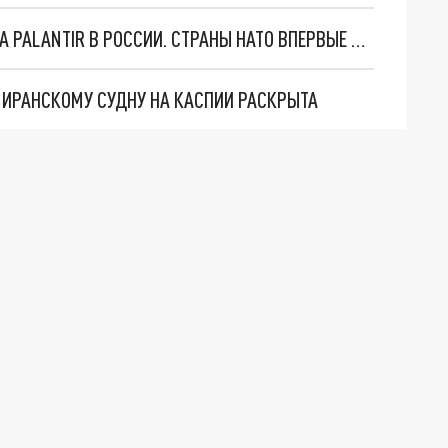
"ОЧЕНЬ ПЛОХИЕ НОВОСТИ": БОЛЬШАЯ ОШИБКА PALANTIR В РОССИИ. СТРАНЫ НАТО ВПЕРВЫЕ ЗА СВО ОСТАНОВИЛИ ПОСТАВКИ ОРУЖИЯ. ВСУ ТЕРЯЮТ ПРИГРАНИЧЬЕ?
О ИРАНСКОМУ СУДНУ НА КАСПИИ РАСКРЫТА