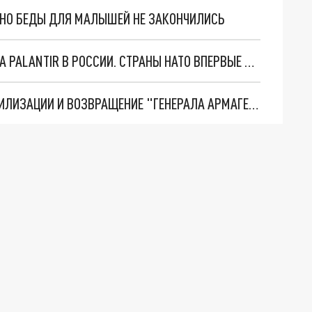
. НО БЕДЫ ДЛЯ МАЛЫШЕЙ НЕ ЗАКОНЧИЛИСЬ
"ОЧЕНЬ ПЛОХИЕ НОВОСТИ": БОЛЬШАЯ ОШИБКА PALANTIR В РОССИИ. СТРАНЫ НАТО ВПЕРВЫЕ ЗА СВО ОСТАНОВИЛИ ПОСТАВКИ ОРУЖИЯ. ВСУ ТЕРЯЮТ ПРИГРАНИЧЬЕ?
ТРИ ГЛАВНЫХ ИНСАЙДА ОБ СВО. ОТМЕНА МОБИЛИЗАЦИИ И ВОЗВРАЩЕНИЕ "ГЕНЕРАЛА АРМАГЕДДОНА"? ОТЛИЧНЫЕ НОВОСТИ, КОТОРЫЕ ЖДАЛИ ВСЕ