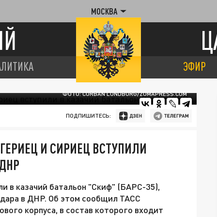
МОСКВА
ИЙ
Ц
АЛИТИКА
ЭФИР
ФОТО: CORBAN LUNDBORG/ZUMAPRESS.COM
ПОДПИШИТЕСЬ:
ИГЕРИЕЦ И СИРИЕЦ ВСТУПИЛИ
 ДНР
и в казачий батальон "Скиф" (БАРС-35),
дара в ДНР. Об этом сообщил ТАСС
вого корпуса, в состав которого входит