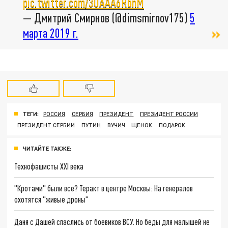
pic.twitter.com/3UAAA6RbnM
— Дмитрий Смирнов (@dimsmirnov175)
5
марта 2019 г.
ТЕГИ:
РОССИЯ
СЕРБИЯ
ПРЕЗИДЕНТ
ПРЕЗИДЕНТ РОССИИ
ПРЕЗИДЕНТ СЕРБИИ
ПУТИН
ВУЧИЧ
ЩЕНОК
ПОДАРОК
ЧИТАЙТЕ ТАКЖЕ:
Технофашисты XXI века
"Кротами" были все? Теракт в центре Москвы: На генералов
охотятся "живые дроны"
Даня с Дашей спаслись от боевиков ВСУ. Но беды для малышей не