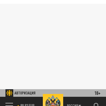
18+
АВТОРИЗАЦИЯ
89.93 EUR
РОССИЯ