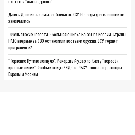
охотятся "живые дроны"
Даня с Дашей спаслись от боевиков ВСУ. Но беды для малышей не
закончились
"Очень плохие новости": Большая ошибка Palantir в России. Страны
НАТО впервые за СВО остановили поставки оружия. ВСУ теряют
приграничье?
"Терпение Путина лопнуло". Рекордный удар по Киеву "пересёк
красные линии". Особые спецы КНДР на ЛБС? Тайные переговоры
Европы и Москвы