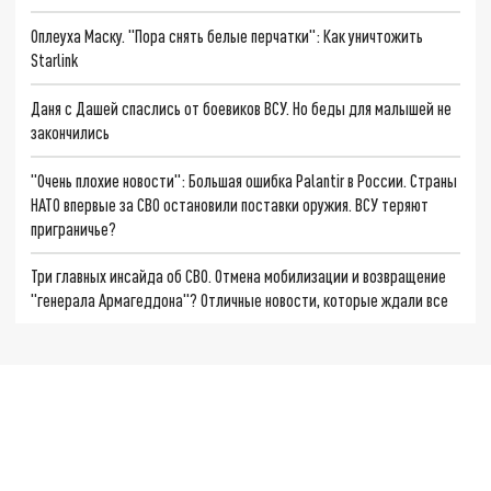
Оплеуха Маску. "Пора снять белые перчатки": Как уничтожить
Starlink
Даня с Дашей спаслись от боевиков ВСУ. Но беды для малышей не
закончились
"Очень плохие новости": Большая ошибка Palantir в России. Страны
НАТО впервые за СВО остановили поставки оружия. ВСУ теряют
приграничье?
Три главных инсайда об СВО. Отмена мобилизации и возвращение
"генерала Армагеддона"? Отличные новости, которые ждали все