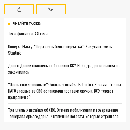
ЧИТАЙТЕ ТАКЖЕ:
Технофашисты XXI века
Оплеуха Маску. "Пора снять белые перчатки": Как уничтожить
Starlink
Даня с Дашей спаслись от боевиков ВСУ. Но беды для малышей не
закончились
"Очень плохие новости": Большая ошибка Palantir в России. Страны
НАТО впервые за СВО остановили поставки оружия. ВСУ теряют
приграничье?
Три главных инсайда об СВО. Отмена мобилизации и возвращение
"генерала Армагеддона"? Отличные новости, которые ждали все