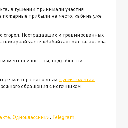
ульга, в тушении принимали участия
а пожарные прибыли на место, кабина уже
ю сгорел. Пострадавших и травмированных
ка пожарной части «Забайкалпожспаса» села
 момент неизвестны, подробности
 горе-мастера виновным
в уничтожении
орожного обращения с источником
а»!
акте
,
Одноклассники
,
Telegram
.