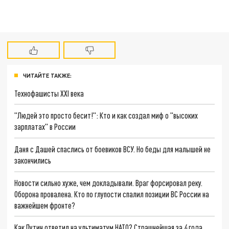
ЧИТАЙТЕ ТАКЖЕ:
Технофашисты XXI века
"Людей это просто бесит!": Кто и как создал миф о "высоких
зарплатах" в России
Даня с Дашей спаслись от боевиков ВСУ. Но беды для малышей не
закончились
Новости сильно хуже, чем докладывали. Враг форсировал реку.
Оборона провалена. Кто по глупости спалил позиции ВС России на
важнейшем фронте?
Как Путин ответил на ультиматум НАТО? Страшнейшая за 4 года