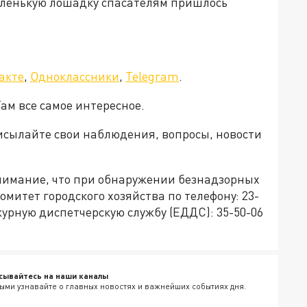
Маленькую лошадку спасателям пришлось
акте
,
Одноклассники
,
Telegram
.
ам все самое интересное.
рисылайте свои наблюдения, вопросы, новости
имание, что при обнаружении безнадзорных
митет городского хозяйства по телефону: 23-
журную диспетчерскую службу (ЕДДС): 35-50-06
сывайтесь на наши каналы
ыми узнавайте о главных новостях и важнейших событиях дня.