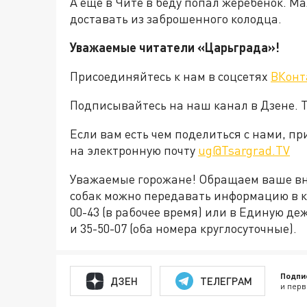
А еще в Чите в беду попал жеребенок. 
доставать из заброшенного колодца.
Уважаемые читатели «Царьграда»!
Присоединяйтесь к нам в соцсетях
ВКонт
Подписывайтесь на наш канал в Дзене. Т
Если вам есть чем поделиться с нами, п
на электронную почту
ug@Tsargrad.TV
Уважаемые горожане! Обращаем ваше вн
собак можно передавать информацию в ко
00-43 (в рабочее время) или в Единую де
и 35-50-07 (оба номера круглосуточные).
Подпи
ДЗЕН
ТЕЛЕГРАМ
и перв