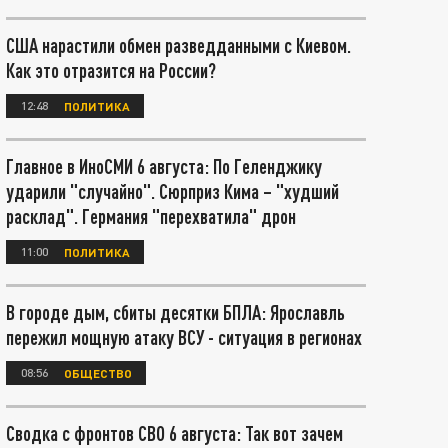
США нарастили обмен разведданными с Киевом.
Как это отразится на России?
12:48
ПОЛИТИКА
Главное в ИноСМИ 6 августа: По Геленджику
ударили "случайно". Сюрприз Кима – "худший
расклад". Германия "перехватила" дрон
11:00
ПОЛИТИКА
В городе дым, сбиты десятки БПЛА: Ярославль
пережил мощную атаку ВСУ - ситуация в регионах
08:56
ОБЩЕСТВО
Сводка с фронтов СВО 6 августа: Так вот зачем