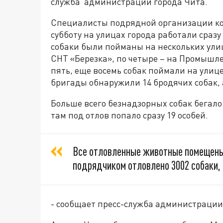
служба администрации города Чита.
Специалисты подрядной организации ком
субботу на улицах города работали сраз
собаки были пойманы на нескольких улиц
СНТ «Березка», по четыре – на Промышл
пять, еще восемь собак поймали на улиц
бригады обнаружили 14 бродячих собак, а
Больше всего безнадзорных собак бегало
там под отлов попало сразу 19 особей.
Все отловленные животные помещены 
подрядчиком отловлено 3002 собаки,
- сообщает пресс-служба администрации