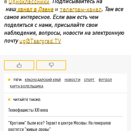
в
Одноклассники
.
Подписывайтесь на
наш
канал в Дзене
и
телеграм-канал
. Там все
самое интересное. Если вам есть чем
поделиться с нами, присылайте свои
наблюдения, вопросы, новости на электронную
почту
ug@Tsargrad.TV
ТЕГИ:
КРАСНОДАРСКИЙ КРАЙ
НОВОСТИ
СПОРТ
ФУТБОЛ
КАРТА БОЛЕЛЬЩИКА
ЧИТАЙТЕ ТАКЖЕ:
Технофашисты XXI века
"Кротами" были все? Теракт в центре Москвы: На генералов
охотятся "живые дроны"