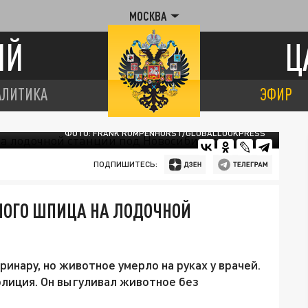
МОСКВА
ИЙ
Ц
АЛИТИКА
ЭФИР
ФОТО: FRANK RUMPENHORST/GLOBALLOOKPRESS
ПОДПИШИТЕСЬ:
ЛОГО ШПИЦА НА ЛОДОЧНОЙ
инару, но животное умерло на руках у врачей.
лиция. Он выгуливал животное без