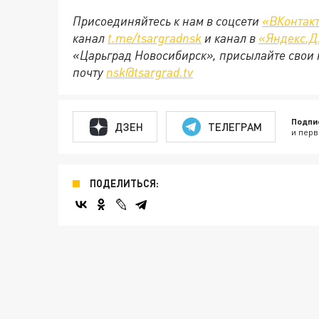
Присоединяйтесь к нам в соцсети
«ВКонтак
канал
t.me/tsargradnsk
и канал в
«Яндекс.Д
«Царьград Новосибирск», присылайте свои 
почту
nsk@tsargrad.tv
Подпи
ДЗЕН
ТЕЛЕГРАМ
и перв
ПОДЕЛИТЬСЯ: