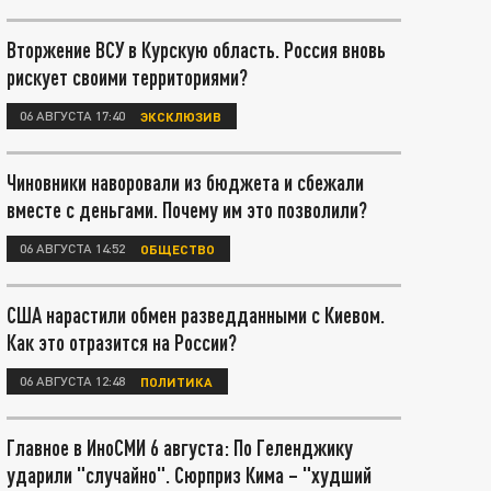
Вторжение ВСУ в Курскую область. Россия вновь
рискует своими территориями?
06 АВГУСТА 17:40
ЭКСКЛЮЗИВ
Чиновники наворовали из бюджета и сбежали
вместе с деньгами. Почему им это позволили?
06 АВГУСТА 14:52
ОБЩЕСТВО
США нарастили обмен разведданными с Киевом.
Как это отразится на России?
06 АВГУСТА 12:48
ПОЛИТИКА
Главное в ИноСМИ 6 августа: По Геленджику
ударили "случайно". Сюрприз Кима – "худший