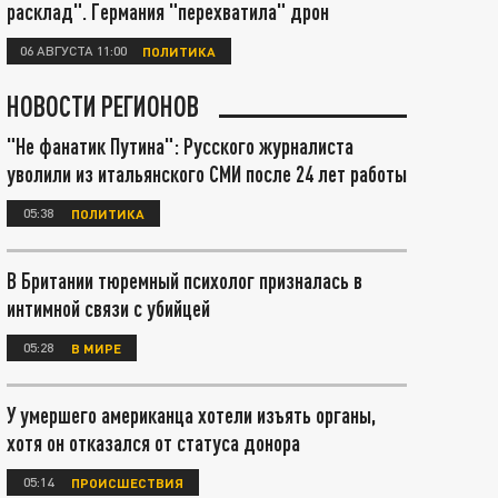
расклад". Германия "перехватила" дрон
06 АВГУСТА 11:00
ПОЛИТИКА
НОВОСТИ РЕГИОНОВ
"Не фанатик Путина": Русского журналиста
уволили из итальянского СМИ после 24 лет работы
05:38
ПОЛИТИКА
В Британии тюремный психолог призналась в
интимной связи с убийцей
05:28
В МИРЕ
У умершего американца хотели изъять органы,
хотя он отказался от статуса донора
05:14
ПРОИСШЕСТВИЯ