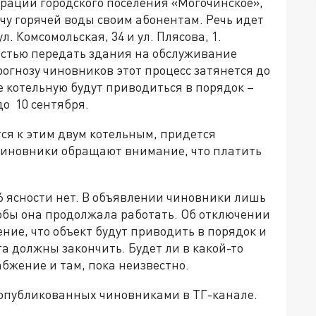
ации городского поселения «Могочинское»,
чу горячей воды своим абонентам. Речь идет
. Комсомольская, 34 и ул. Плясова, 1.
стью передать здания на обслуживание
прогнозу чиновников этот процесс затянется до
е котельную будут приводиться в порядок –
до 10 сентября.
тся к этим двум котельным, придется
 Чиновники обращают внимание, что платить
6 ясности нет. В объявлении чиновники лишь
тобы она продолжала работать. Об отключении
ение, что объект будут приводить в порядок и
та должны закончить. Будет ли в какой-то
бжение и там, пока неизвестно.
 опубликованных чиновниками в ТГ-канале.