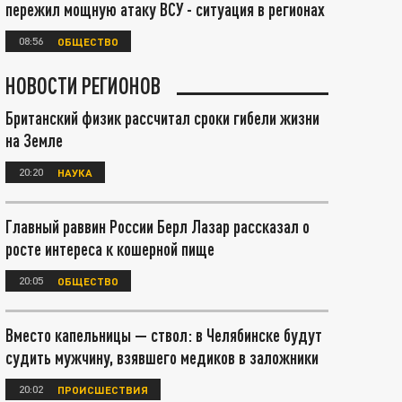
пережил мощную атаку ВСУ - ситуация в регионах
08:56
ОБЩЕСТВО
НОВОСТИ РЕГИОНОВ
Британский физик рассчитал сроки гибели жизни
на Земле
20:20
НАУКА
Главный раввин России Берл Лазар рассказал о
росте интереса к кошерной пище
20:05
ОБЩЕСТВО
Вместо капельницы — ствол: в Челябинске будут
судить мужчину, взявшего медиков в заложники
20:02
ПРОИСШЕСТВИЯ