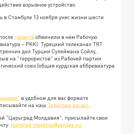
действие взрывное устройство.
ь в Стамбуле 13 ноября унес жизни шести
 после
теракта
обвинили в нём Рабочую
виатура – PKK). Турецкий телеканал TRT
тренних дел Турции Сулеймана Сойлу,
рыв на "террористов" из Рабочей партии
атический союз (общая курдская аббревиатура
лдавия"
в удобном для вас формате
дписывайте на наш
Телеграм-канал.
ией "Царьград Молдавия", присылайте свои
чту:
tsargrad.moldova@yandex.ru