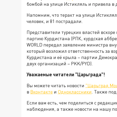
бомбой на улице Истикляль и привела в 
Напомним, что теракт на улице Истиклял
человек, и 81 пострадали.
Представители турецких властей вскоре
партию Курдистана (РПК, курдская аббре
WORLD передал заявление министра вну
который возложил ответственность за вз
Курдистана и её крыла – партии Демокр
двух организаций – PKK/PYD).
Уважаемые читатели "Царьграда"!
Вы можете читать новости
"Царьград Мо
в
Вконтакте
и
Одноклассники
. Также по
Если вам есть, чем поделиться с редакц
наблюдения, а также новости на нашу по