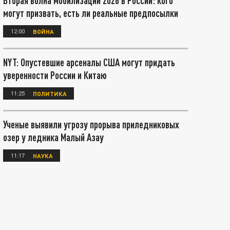
Вторая волна мобилизации 2026 в России: кого
могут призвать, есть ли реальные предпосылки
12:00
ВОЙНА
NYT: Опустевшие арсеналы США могут придать
уверенности России и Китаю
11:25
ПОЛИТИКА
Ученые выявили угрозу прорыва приледниковых
озер у ледника Малый Азау
11:17
НАУКА