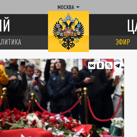
МОСКВА
ИЙ
Ц
АЛИТИКА
ЭФИР