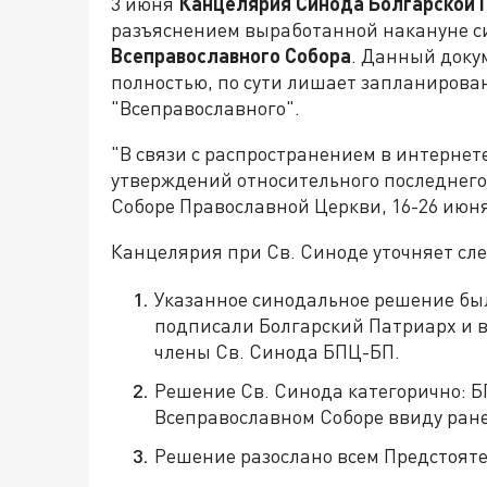
3 июня
Канцелярия Синода Болгарской 
разъяснением выработанной накануне с
Всеправославного Собора
. Данный доку
полностью, по сути лишает запланиров
"Всеправославного".
"В связи с распространением в интерне
утверждений относительного последнего
Соборе Православной Церкви, 16-26 июня 201
Канцелярия при Св. Синоде уточняет сл
Указанное синодальное решение был
подписали Болгарский Патриарх и 
члены Св. Синода БПЦ-БП.
Решение Св. Синода категорично: Б
Всеправославном Соборе ввиду ране
Решение разослано всем Предстоят