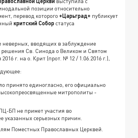
Православной Церкви
выступила с
инодальной позиции относительно
мент, перевод которого
+Царьград+
публикует
анный
критский Собор
статуса
те неверных, вводящих в заблуждение
 решения Св. Синода о Великом и Святом
6 г. на о. Крит (прот. № 12 / 1.06.2016 г.),
едующее:
о принято единогласно, его официально
высокопреосвященные митрополиты -
ПЦ-БП не примет участия во
е указанных серьезных причин.
елям Поместных Православных Церквей.