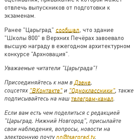
отвлечь выпускников от подготовки к
экзаменам.
Ранее "Царьград"
сообщал
, что здание
"Школы 800" в Верхних Печёрах завоевало
высшую награду в ежегодном архитектурном
конкурсе "Архновация".
Уважаемые читатели "Царьграда"!
Присоединяйтесь к нам в
Дзене
,
соцсетях
"ВКонтакте"
и
"Одноклассники"
,
также
подписывайтесь на
наш
телеграм-канал
.
Если вам есть чем поделиться с редакцией
"Царьград. Нижний Новгород", присылайте
свои наблюдения, вопросы, новости на
электронную почту
nn@tsargrad.tv
.