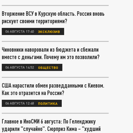
Вторжение ВСУ в Курскую область. Россия вновь
рискует своими территориями?
06 АВГУСТА 17:40
ЭКСКЛЮЗИВ
Чиновники наворовали из бюджета и сбежали
вместе с деньгами. Почему им это позволили?
06 АВГУСТА 14:52
ОБЩЕСТВО
США нарастили обмен разведданными с Киевом.
Как это отразится на России?
06 АВГУСТА 12:48
ПОЛИТИКА
Главное в ИноСМИ 6 августа: По Геленджику
ударили "случайно". Сюрприз Кима – "худший