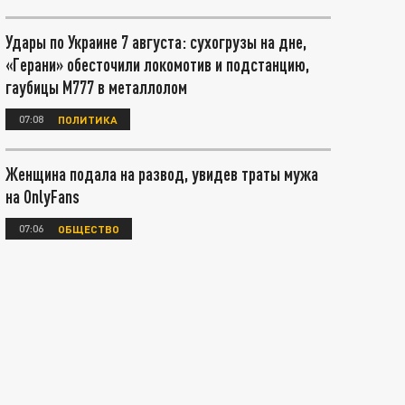
Удары по Украине 7 августа: сухогрузы на дне,
«Герани» обесточили локомотив и подстанцию,
гаубицы М777 в металлолом
07:08
ПОЛИТИКА
Женщина подала на развод, увидев траты мужа
на OnlyFans
07:06
ОБЩЕСТВО