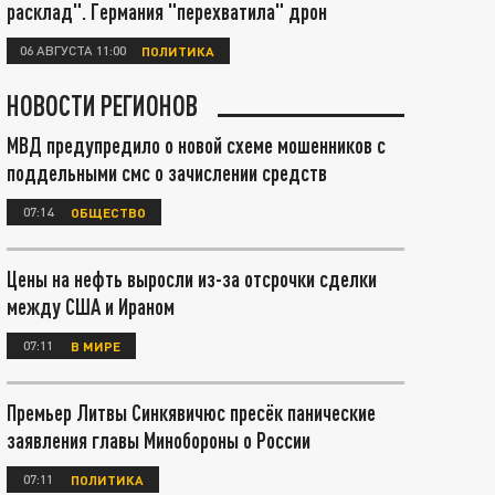
расклад". Германия "перехватила" дрон
06 АВГУСТА 11:00
ПОЛИТИКА
НОВОСТИ РЕГИОНОВ
МВД предупредило о новой схеме мошенников с
поддельными смс о зачислении средств
07:14
ОБЩЕСТВО
Цены на нефть выросли из-за отсрочки сделки
между США и Ираном
07:11
В МИРЕ
Премьер Литвы Синкявичюс пресёк панические
заявления главы Минобороны о России
07:11
ПОЛИТИКА