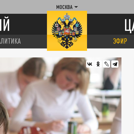
МОСКВА
ИЙ
Ц
АЛИТИКА
ЭФИР