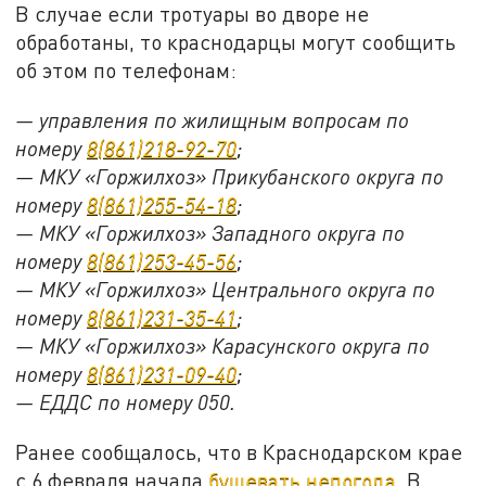
В случае если тротуары во дворе не
обработаны, то краснодарцы могут сообщить
об этом по телефонам:
— управления по жилищным вопросам по
номеру
8(861)218-92-70
;
— МКУ «Горжилхоз» Прикубанского округа по
номеру
8(861)255-54-18
;
— МКУ «Горжилхоз» Западного округа по
номеру
8(861)253-45-56
;
— МКУ «Горжилхоз» Центрального округа по
номеру
8(861)231-35-41
;
— МКУ «Горжилхоз» Карасунского округа по
номеру
8(861)231-09-40
;
— ЕДДС по номеру 050.
Ранее сообщалось, что в Краснодарском крае
с 6 февраля начала
бушевать непогода.
В