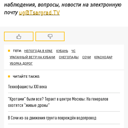
наблюдения, вопросы, новости на электронную
почту
ug@Tsargrad.TV
ТЕГИ:
НЕПОГОДА В КРАЕ
КУБАНЬ
ЧС
УРАГАННЫЙ ВЕТР НА КУБАНИ
СНЕГОПАДЫ
СОЧИ
КРАСНОДАР
УБОРКА ДОРОГ
ЧИТАЙТЕ ТАКЖЕ:
Технофашисты XXI века
"Кротами" были все? Теракт в центре Москвы: На генералов
охотятся "живые дроны"
В Сочи из-за движения грунта повреждён водопровод