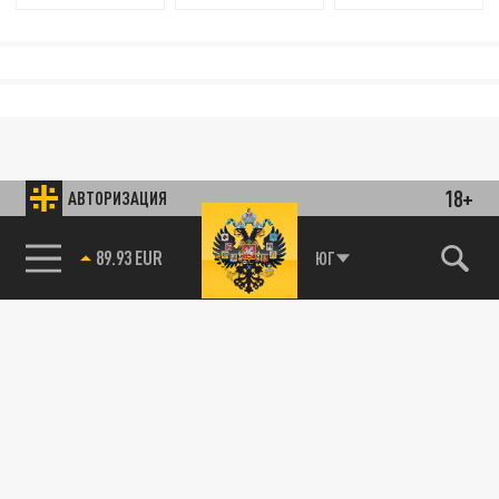
18+
АВТОРИЗАЦИЯ
85.64 BRENT
ЮГ
89.93 EUR