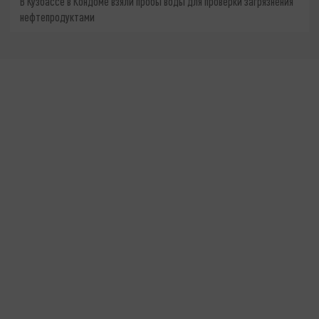
В Кузбассе в Кондоме взяли пробы воды для проверки загрязнения
нефтепродуктами