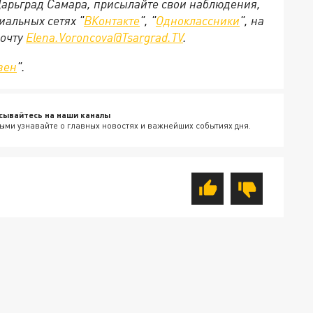
 Царьград Самара, присылайте свои наблюдения,
иальных сетях "
ВКонтакте
", "
Одноклассники
", на
почту
Elena.Voroncova@Tsargrad.TV
.
зен
".
сывайтесь на наши каналы
ыми узнавайте о главных новостях и важнейших событиях дня.