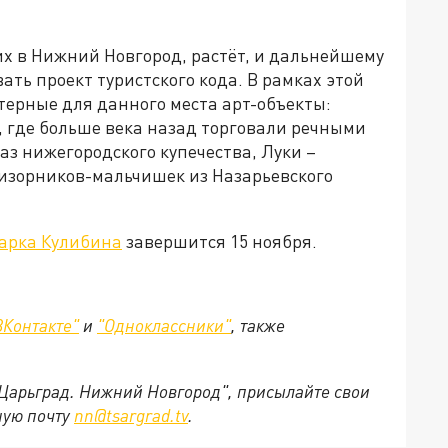
х в Нижний Новгород, растёт, и дальнейшему
ать проект туристского кода. В рамках этой
терные для данного места арт-объекты:
 где больше века назад торговали речными
аз нижегородского купечества, Луки –
ризорников-мальчишек из Назарьевского
арка Кулибина
завершится 15 ноября.
ВКонтакте"
и
"Одноклассники"
,
также
"Царьград. Нижний Новгород", присылайте свои
ную почту
nn@tsargrad.tv
.