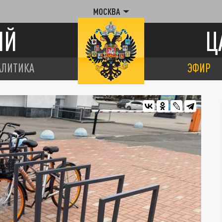
МОСКВА
ИЙ
Ц
АЛИТИКА
ЭФИР