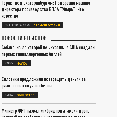
Теракт под Екатеринбургом: Подорвана машина
директора производства БПЛА "Упырь". Что
известно
05 АВГУСТА 13:25
ПРОИСШЕСТВИЯ
НОВОСТИ РЕГИОНОВ
Собака, из-за которой не чихаешь: в США создали
первых гипоаллергенных биглей
03:56
НАУКА
Силовики предложили возвращать деньги за
риэлторов в случае обмана
03:54
ОБЩЕСТВО
Министр ФРГ назвал «гибридной атакой» дрон,