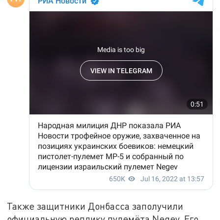
Также защитники Донбасса заполучили
официальную реплику пулемёта Negev. Его