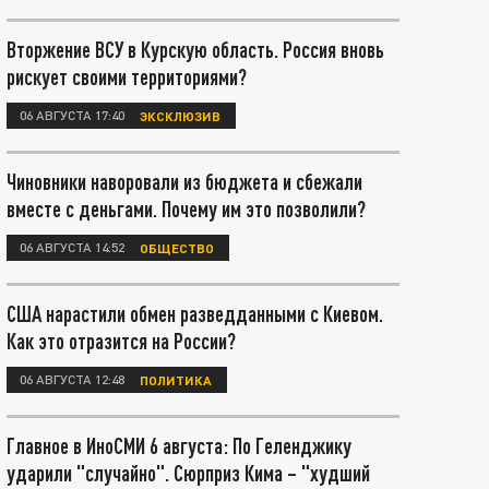
Вторжение ВСУ в Курскую область. Россия вновь
рискует своими территориями?
06 АВГУСТА 17:40
ЭКСКЛЮЗИВ
Чиновники наворовали из бюджета и сбежали
вместе с деньгами. Почему им это позволили?
06 АВГУСТА 14:52
ОБЩЕСТВО
США нарастили обмен разведданными с Киевом.
Как это отразится на России?
06 АВГУСТА 12:48
ПОЛИТИКА
Главное в ИноСМИ 6 августа: По Геленджику
ударили "случайно". Сюрприз Кима – "худший