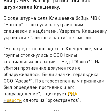
Бойцы ЧВК "Вагнер" рассказали, как
штурмовали Клещеевку.
В ходе штурма села Клещеевка бойцы ЧВК
"Вагнер" столкнулись с украинским
спецназом и нацбатами. Удержать Клещеевку
украинские "элитные части" не смогли.
"Непосредственно здесь, в Клещеевке, мои
группы столкнулись с ССО (силы
специальных операций. - Ред.) "Азова*". На
убитом противнике документов не
обнаруживалось. Были значки, геральдика
ССО "Азова*". По второстепенным признакам
был определен противник и его
подразделение", - цитирует
РИА
Новости
одного из "оркестрантов".