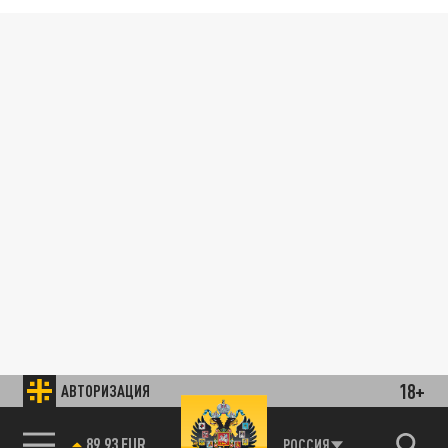
18+
АВТОРИЗАЦИЯ
89.93 EUR
РОССИЯ