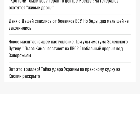
"Кротами" были все? Теракт в центре Москвы: На генералов
охотятся "живые дроны"
Даня с Дашей спаслись от боевиков ВСУ. Но беды для малышей не
закончились
Новое масштабнейшее наступление. Три ультиматума Зеленского
Путину. "Львов Кима" поставят на ПВО? Глобальный прорыв под
Запорожьем
Вот это триллер! Тайна удара Украины по иранскому судну на
Каспии раскрыта