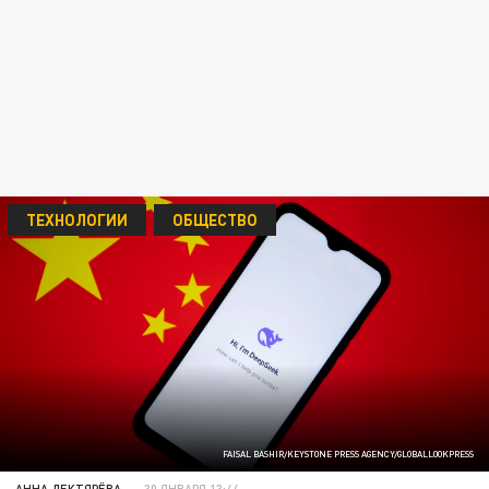
ТЕХНОЛОГИИ
ОБЩЕСТВО
FAISAL BASHIR/KEYSTONE PRESS AGENCY/GLOBALLOOKPRESS
АННА ДЕКТЯРЁВА
30 ЯНВАРЯ 13:44