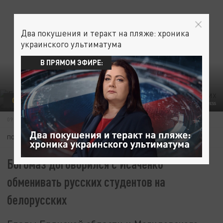
Два покушения и теракт на пляже: хроника
украинского ультиматума
В ПРЯМОМ ЭФИРЕ:
ОБЩЕСТВО
ФОТО: DMITRY CHASOVITIN/GLOBALLOOKPRESS
09 ИЮЛЯ 16:11
ПОДПИШИТЕСЬ:
Богомаз договорился с Исаченко
обменивать русских студентов на
белорусских