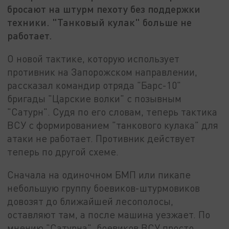
бросают на штурм пехоту без поддержки
техники. "Танковый кулак" больше не
работает.
О новой тактике, которую использует
противник на Запорожском направлении,
рассказал командир отряда "Барс-10"
бригады "Царские волки" с позывным
"Сатурн". Судя по его словам, теперь тактика
ВСУ с формированием "танкового кулака" для
атаки не работает. Противник действует
теперь по другой схеме.
Сначала на одиночном БМП или пикапе
небольшую группу боевиков-штурмовиков
довозят до ближайшей лесополосы,
оставляют там, а после машина уезжает. По
мнению "Сатурна", боевиков ВСУ просто