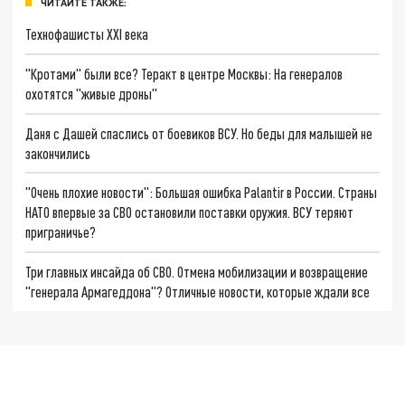
ЧИТАЙТЕ ТАКЖЕ:
Технофашисты XXI века
"Кротами" были все? Теракт в центре Москвы: На генералов
охотятся "живые дроны"
Даня с Дашей спаслись от боевиков ВСУ. Но беды для малышей не
закончились
"Очень плохие новости": Большая ошибка Palantir в России. Страны
НАТО впервые за СВО остановили поставки оружия. ВСУ теряют
приграничье?
Три главных инсайда об СВО. Отмена мобилизации и возвращение
"генерала Армагеддона"? Отличные новости, которые ждали все