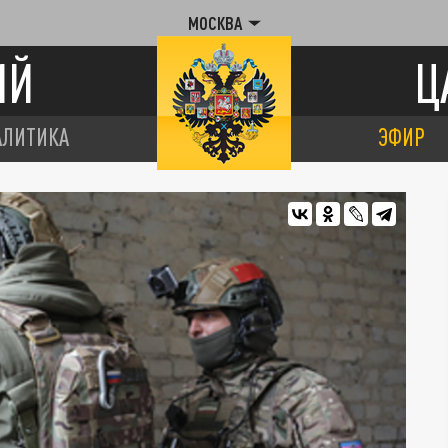
МОСКВА
ИЙ
Ц
АЛИТИКА
ЭФИР