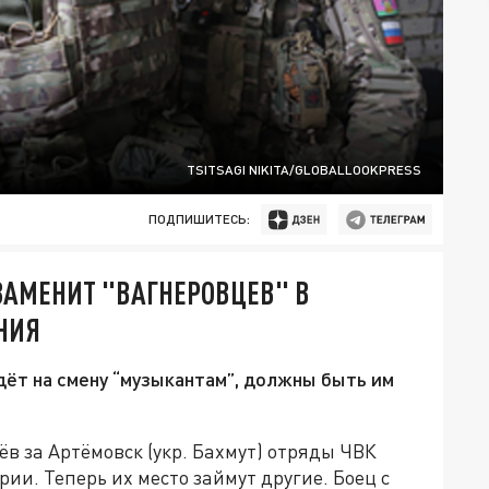
TSITSAGI NIKITA/GLOBALLOOKPRESS
ПОДПИШИТЕСЬ:
ЗАМЕНИТ "ВАГНЕРОВЦЕВ" В
НИЯ
идёт на смену “музыкантам”, должны быть им
ёв за Артёмовск (укр. Бахмут) отряды ЧВК
ии. Теперь их место займут другие. Боец с