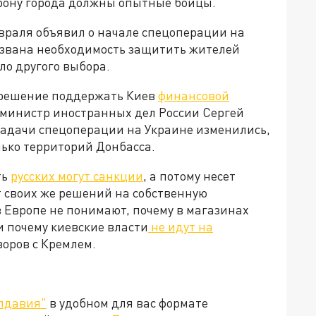
рону города должны опытные бойцы.
враля объявил о начале спецоперации на
вызвана необходимость защитить жителей
ыло другого выбора.
 решение поддержать Киев
финансовой
м, министр иностранных дел России Сергей
 задачи спецоперации на Украине изменились,
лько территорий Донбасса.
ть
русских могут санкции
, а потому несет
т своих же решений на собственную
 Европе не понимают, почему в магазинах
и почему киевские власти
не идут на
говоров с Кремлем.
лдавия"
в удобном для вас формате