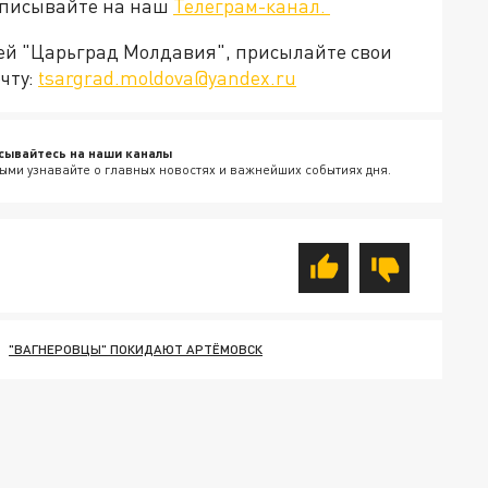
дписывайте на наш
Телеграм-канал.
ией "Царьград Молдавия", присылайте свои
чту:
tsargrad.moldova@yandex.ru
сывайтесь на наши каналы
ыми узнавайте о главных новостях и важнейших событиях дня.
"ВАГНЕРОВЦЫ" ПОКИДАЮТ АРТЁМОВСК