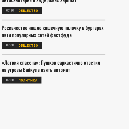
антисанитарии и задержках зарплат
07:20
ОБЩЕСТВО
Роскачество нашло кишечную палочку в бургерах
пяти популярных сетей фастфуда
07:08
ОБЩЕСТВО
«Латвия спасена»: Пушков саркастично ответил
на угрозы Вайкуле взять автомат
07:08
ПОЛИТИКА