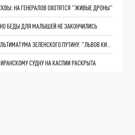
ОСКВЫ: НА ГЕНЕРАЛОВ ОХОТЯТСЯ "ЖИВЫЕ ДРОНЫ"
. НО БЕДЫ ДЛЯ МАЛЫШЕЙ НЕ ЗАКОНЧИЛИСЬ
НОВОЕ МАСШТАБНЕЙШЕЕ НАСТУПЛЕНИЕ. ТРИ УЛЬТИМАТУМА ЗЕЛЕНСКОГО ПУТИНУ. "ЛЬВОВ КИМА" ПОСТАВЯТ НА ПВО? ГЛОБАЛЬНЫЙ ПРОРЫВ ПОД ЗАПОРОЖЬЕМ
О ИРАНСКОМУ СУДНУ НА КАСПИИ РАСКРЫТА