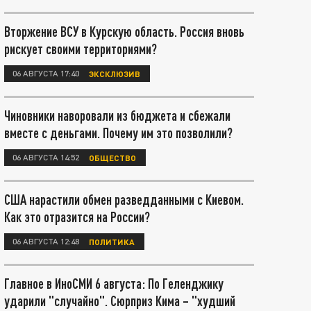
Вторжение ВСУ в Курскую область. Россия вновь
рискует своими территориями?
06 АВГУСТА 17:40
ЭКСКЛЮЗИВ
Чиновники наворовали из бюджета и сбежали
вместе с деньгами. Почему им это позволили?
06 АВГУСТА 14:52
ОБЩЕСТВО
США нарастили обмен разведданными с Киевом.
Как это отразится на России?
06 АВГУСТА 12:48
ПОЛИТИКА
Главное в ИноСМИ 6 августа: По Геленджику
ударили "случайно". Сюрприз Кима – "худший