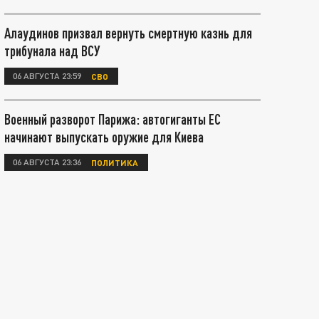
Алаудинов призвал вернуть смертную казнь для
трибунала над ВСУ
06 АВГУСТА 23:59
СВО
Военный разворот Парижа: автогиганты ЕС
начинают выпускать оружие для Киева
06 АВГУСТА 23:36
ПОЛИТИКА