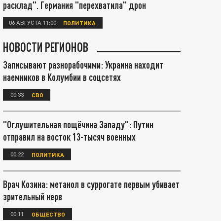
расклад". Германия "перехватила" дрон
06 АВГУСТА 11:00
ПОЛИТИКА
НОВОСТИ РЕГИОНОВ
Записывают разнорабочими: Украина находит
наемников в Колумбии в соцсетях
00:33
СВО
"Оглушительная пощёчина Западу": Путин
отправил на восток 13-тысяч военных
00:22
ПОЛИТИКА
Врач Козина: метанол в суррогате первым убивает
зрительный нерв
00:11
ОБЩЕСТВО